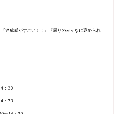
』『達成感がすごい！！』『周りのみんなに褒められ
14：30
14：30
30〜14；30