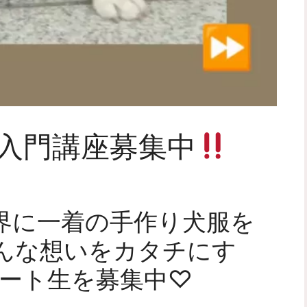
ト入門講座募集中
界に一着の手作り犬服を
んな想いをカタチにす
タート生を募集中♡